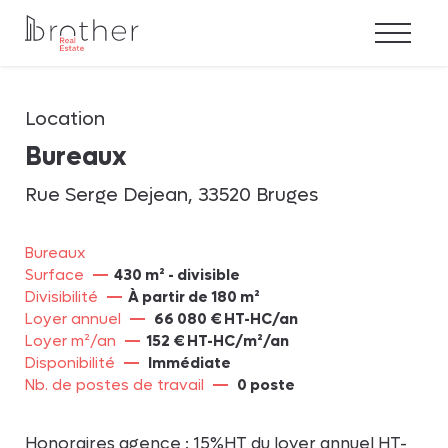
Les offres
Location
Achat
Bureaux
Location
Rue Serge Dejean, 33520 Bruges
Bureaux Opérés
Bureaux
Investissement
Surface
430 m² - divisible
Divisibilité
À partir de 180 m²
Notre métier
Loyer annuel
66 080 € HT-HC/an
Loyer m²/an
152 € HT-HC/m²/an
Notre accompagnement
Disponibilité
Immédiate
Nb. de postes de travail
0 poste
L’équipe
Honoraires agence : 15%HT du loyer annuel HT-