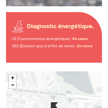
Diagnostic énergétique
.
CE (Consommation énergétique) :
En cours
GES (Émission gaz à effet de serre) :
En cours
+
−