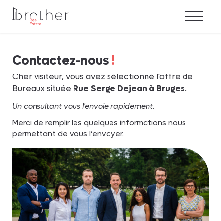
Les offres
Contactez-nous
!
Achat
Cher visiteur, vous avez sélectionné l'offre de
Bureaux située
Rue Serge Dejean à Bruges
.
Location
Un consultant vous l'envoie rapidement.
Bureaux Opérés
Merci de remplir les quelques informations nous
Investissement
permettant de vous l’envoyer.
Notre métier
Notre accompagnement
L’équipe