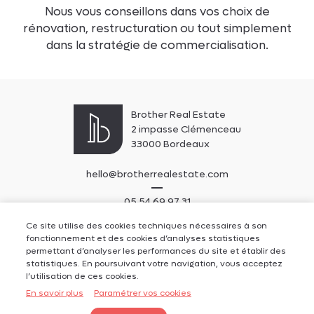
Nous vous conseillons dans vos choix de
rénovation, restructuration ou tout simplement
dans la stratégie de commercialisation.
Brother Real Estate
2 impasse Clémenceau
33000 Bordeaux
hello@brotherrealestate.com
05 54 69 97 31
Ce site utilise des cookies techniques nécessaires à son
Nous contacter
fonctionnement et des cookies d’analyses statistiques
Mentions légales
permettant d’analyser les performances du site et établir des
Données personnelles
statistiques. En poursuivant votre navigation, vous acceptez
Tarifications & Barèmes honoraires
l’utilisation de ces cookies.
En savoir plus
Paramétrer vos cookies